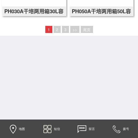
PH030A干培两用箱30L容
PH050A干培两用箱50L容
积
积
1
2
3
>>
尾页
地图
短信
留言
拨号